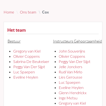
Home
Ons team
Cox
Het team
Bestuur
Instructeurs Gehoorzaamheid
Gregory van Kiel
John Souverijns
Olivier Coppens
Olivier Coppens
Sabrina De Beukelaer
Peggy Van Der Sijpt
Peggy Van Der Sijpt
Jelle Jonckers
Luc Spaepen
Rudi Van Mirlo
Eveline Heylen
Lies Gerousse
Luc Spaepen
Eveline Heylen
Glenn Hendrickx
Inge Metsu
Gregory van Kiel